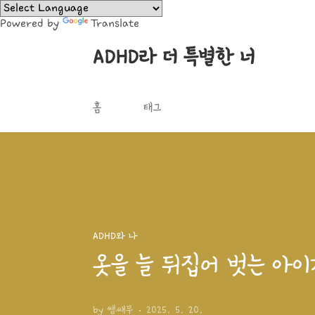
본문 바로가기
Powered by
Translate
ADHD라 더 특별한 너
홈
태그
ADHD와 나
옷을 늘 뒤집어 벗는 아
by 쌤쌔무
2025. 5. 20.