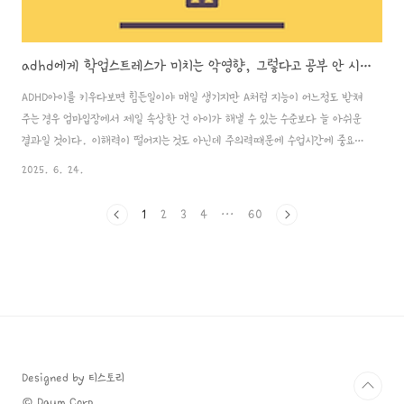
adhd에게 학업스트레스가 미치는 악영향, 그렇다고 공부 안 시켜도 될까?
ADHD아이를 키우다보면 힘든일이야 매일 생기지만 A처럼 지능이 어느정도 받쳐
주는 경우 엄마입장에서 제일 속상한 건 아이가 해낼 수 있는 수준보다 늘 아쉬운
결과일 것이다. 이해력이 떨어지는 것도 아닌데 주의력때문에 수업시간에 중요
한 내용을 놓치고 약물효과가 있는 상태에선 쉽게 풀어낼만한 수학문제를 낮은
2025. 6. 24.
집중력때문에 문제를 읽기만 해도 못 풀겠다고 징징거리는 일이 다반사이다. 그
렇다고 엄마입장에서 아이에게 공부를 하지 말라고 하기도 애매하다. 담당의사
1
2
3
4
···
60
선생님은 초등학교 때 공부를 너무 강요하면 오히려 공부에 집중해야할 시기인 중
고등학교때 공부가 싫어질 꺼라고 공부를 푸쉬하지 말라고 하신다. 나 역시 그렇
게 하고 싶지만 사실 공부도 루틴화를 시켜놔야한다는 나름의 강박에 아이와의
힘든 시간을 보내왔다. 나름..
Designed by 티스토리
© Daum Corp.