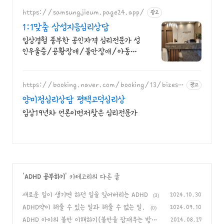
https://samsungjieum.page24.app/
광고
1:1맞춤 삼성지음심리상담
임상경험 풍부한 공인자격 심리전문가 성
인우울증/공황장애/불안장애/아동상
담/놀이치료
https://booking.naver.com/booking/13/bizes/
광고
1315601
양미정심리상담 평택고덕심리상
임상19년차 언론이먼저찾은 심리전문가
'
ADHD 공부하기
' 카테고리의 다른 글
새로운 일이 생기면 하던 일을 잊어버리는 ADHD
2024.10.30
(3)
ADHD약이 해줄 수 있는 일과 해줄 수 없는 일.
2024.09.10
(0)
ADHD 아이의 불안 이해하기(불안을 잠재우는 방법
2024.08.27